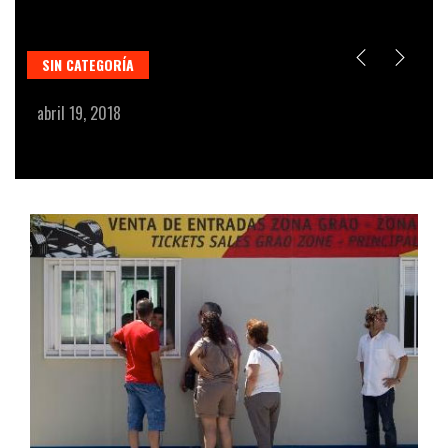
SIN CATEGORÍA
U
L
abril 19, 2018
se