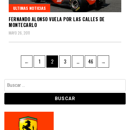
ULTIMAS NOTICIAS
FERNANDO ALONSO VUELA POR LAS CALLES DE
MONTECARLO
MAYO 26, 2011
Navegación
Page
Page
Page
Page
←
1
2
3
…
46
→
de
entradas
Buscar: